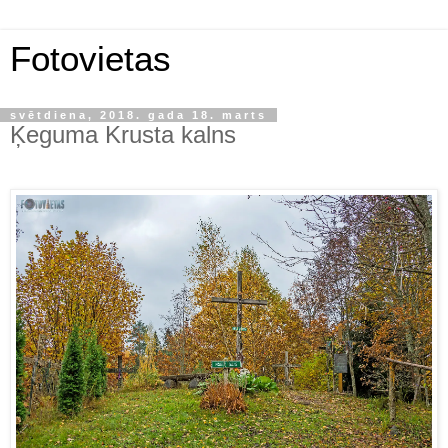
Fotovietas
svētdiena, 2018. gada 18. marts
Ķeguma Krusta kalns