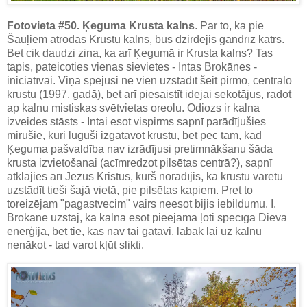
Fotovieta #50. Ķeguma Krusta kalns
. Par to, ka pie
Šauļiem atrodas Krustu kalns, būs dzirdējis gandrīz katrs.
Bet cik daudzi zina, ka arī Ķegumā ir Krusta kalns? Tas
tapis, pateicoties vienas sievietes - Intas Brokānes -
iniciatīvai. Viņa spējusi ne vien uzstādīt šeit pirmo, centrālo
krustu (1997. gadā), bet arī piesaistīt idejai sekotājus, radot
ap kalnu mistiskas svētvietas oreolu. Odiozs ir kalna
izveides stāsts - Intai esot vispirms sapnī parādījušies
mirušie, kuri lūguši izgatavot krustu, bet pēc tam, kad
Ķeguma pašvaldība nav izrādījusi pretimnākšanu šāda
krusta izvietošanai (acīmredzot pilsētas centrā?), sapnī
atklājies arī Jēzus Kristus, kurš norādījis, ka krustu varētu
uzstādīt tieši šajā vietā, pie pilsētas kapiem. Pret to
toreizējam "pagastvecim" vairs neesot bijis iebildumu. I.
Brokāne uzstāj, ka kalnā esot pieejama ļoti spēcīga Dieva
enerģija, bet tie, kas nav tai gatavi, labāk lai uz kalnu
nenākot - tad varot kļūt slikti.