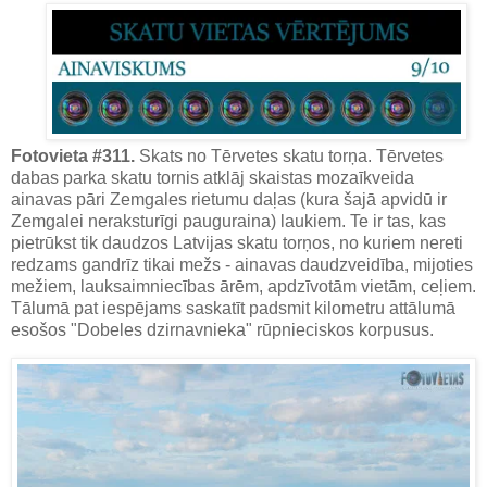
Fotovieta #311.
Skats no Tērvetes skatu torņa. Tērvetes
dabas parka skatu tornis atklāj skaistas mozaīkveida
ainavas pāri Zemgales rietumu daļas (kura šajā apvidū ir
Zemgalei neraksturīgi pauguraina) laukiem. Te ir tas, kas
pietrūkst tik daudzos Latvijas skatu torņos, no kuriem nereti
redzams gandrīz tikai mežs - ainavas daudzveidība, mijoties
mežiem, lauksaimniecības ārēm, apdzīvotām vietām, ceļiem.
Tālumā pat iespējams saskatīt padsmit kilometru attālumā
esošos "Dobeles dzirnavnieka" rūpnieciskos korpusus.