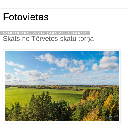
Fotovietas
ceturtdiena, 2021. gada 28. oktobris
Skats no Tērvetes skatu torņa