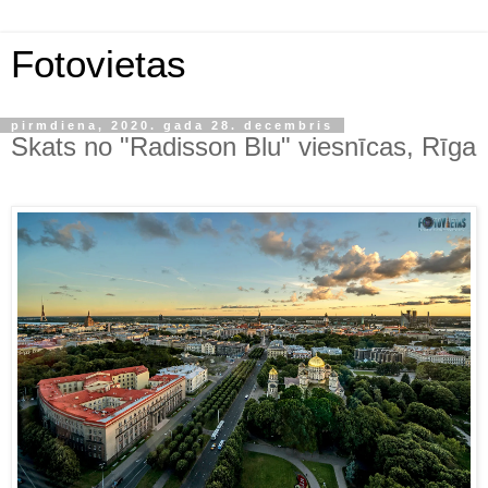
Fotovietas
pirmdiena, 2020. gada 28. decembris
Skats no "Radisson Blu" viesnīcas, Rīga