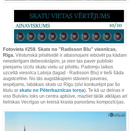
Fotovieta #259. Skats no "Radisson Blu" viesnīcas,
Rīga.
Vēsturiskā pilsētvidē ir attaisnojami iebūvēt pa kādam
neiederīgam debesskrāpim, ja vien tas paver publiski
pieejamu izcilu skatu vietu uz pilsētu. Padomju laikos
uzceltā viesnīca Latvija (tagad - Radisson Blu) ir tieši šāda
augstceltne. No tās augstākajiem stāviem paveras,
iespējams, labākais skats uz Rīgu (sīvi konkurējot par šo
titulu ar
skatu no Pēterbaznīcas torņa
). Te kā uz delnas ir
viss Bulvāru loks un centra apbūve, mazliet tālāk atklājas arī
lieliskas Vecrīgas un kreisā krasta panorāmu kompozīcijas.