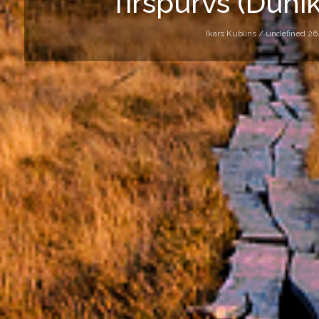
Tīrspurvs (Dunika
Ikars Kublins /
undefined 26