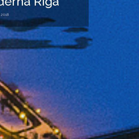
dernā Rīga
, 2018