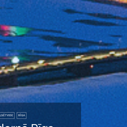
LSĒTVIDE
RĪGA