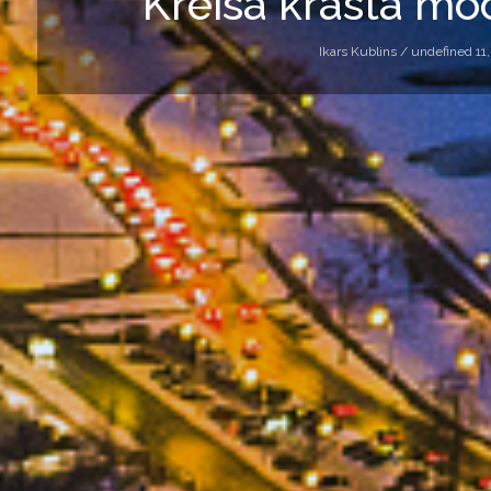
Kreisā krasta mo
Ikars Kublins /
undefined 11