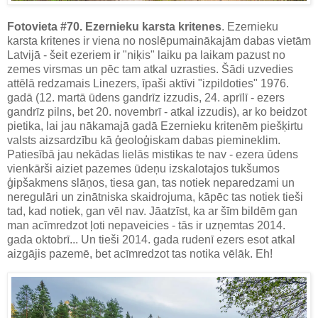
Fotovieta #70. Ezernieku karsta kritenes
. Ezernieku
karsta kritenes ir viena no noslēpumainākajām dabas vietām
Latvijā - šeit ezeriem ir "niķis" laiku pa laikam pazust no
zemes virsmas un pēc tam atkal uzrasties. Šādi uzvedies
attēlā redzamais Linezers, īpaši aktīvi "izpildoties" 1976.
gadā (12. martā ūdens gandrīz izzudis, 24. aprīlī - ezers
gandrīz pilns, bet 20. novembrī - atkal izzudis), ar ko beidzot
pietika, lai jau nākamajā gadā Ezernieku kritenēm piešķirtu
valsts aizsardzību kā ģeoloģiskam dabas piemineklim.
Patiesībā jau nekādas lielās mistikas te nav - ezera ūdens
vienkārši aiziet pazemes ūdeņu izskalotajos tukšumos
ģipšakmens slāņos, tiesa gan, tas notiek neparedzami un
neregulāri un zinātniska skaidrojuma, kāpēc tas notiek tieši
tad, kad notiek, gan vēl nav. Jāatzīst, ka ar šīm bildēm gan
man acīmredzot ļoti nepaveicies - tās ir uzņemtas 2014.
gada oktobrī... Un tieši 2014. gada rudenī ezers esot atkal
aizgājis pazemē, bet acīmredzot tas notika vēlāk. Eh!