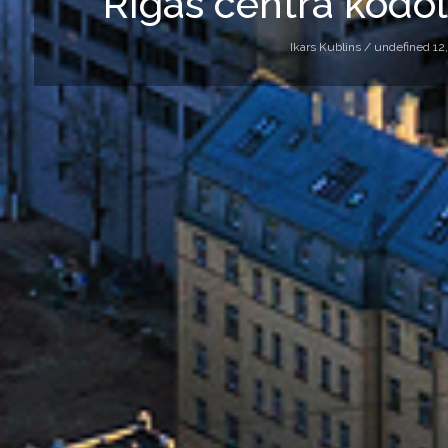
Rīgas centra kodo
Ikars Kublins /
undefined 12