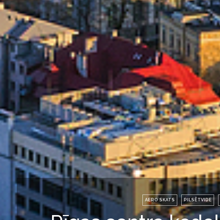
AERO SKATS
PILSĒTVIDE