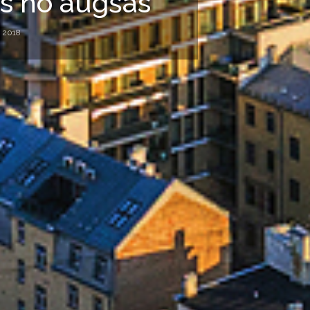
ls no augšas
, 2018