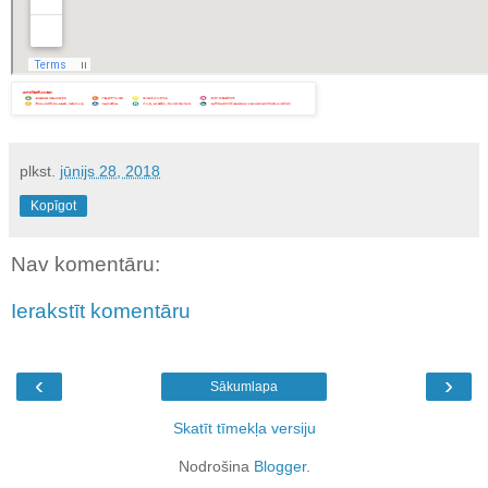
plkst.
jūnijs 28, 2018
Kopīgot
Nav komentāru:
Ierakstīt komentāru
‹
›
Sākumlapa
Skatīt tīmekļa versiju
Nodrošina
Blogger
.