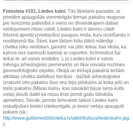
Fotovieta #101. Liedes kalni
. Tās šķietami parastās, ar
priedēm apaugušās vienmērīgās formas pakalnu muguras
pie horizonta patiesībā ir viens no dīvainākajiem dabas
veidojumiem mūsu valstī. Liedes kalni ir deviņu citādi
līdzenā apvidū izvietojušos pauguru rinda, kuru izcelšanās ir
noslēpumā tīta. Šķiet, kam tādam būtu jābūt mākslīgi -
cilvēka roku veidotam, gandrīz vai jātic teikai, kas vēsta, ka
kalnus reiz sanesuši kareivji ar cepurēm. Acīmredzot šai
teikai tic arī valsts iestādes :), jo Liedes kalni ir valsts
mēroga arheoloģisks piemineklis un tikai novada nozīmes
ģeomorfoloģisks objekts. Otrajā un trešajā pakalnā tiešām
atklātas cilvēku darbības liecības - dažādi arheoloģiskie
izrakumi otro pakalnu (kas reiz bijis pilskalns ar koka pili) un
trešo pakalnu (Māras kalnu, kas savukārt bijusi sena kulta
vieta) ļāvuši datēt kā mūsu ēras pirmā gadu tūkstoša
apmetnes. Senāk, pirmās brīvvalsts laikos Liedes kalni
izskatījušies krietni izteiksmīgāk, jo toreiz nebija apauguši
kokiem (sk.:
http://www.gulbenesbiblioteka.lv/atteli/kultura/liedeskalni.jpg
).