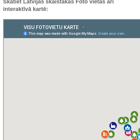
Skatiet Latvijas skaistākās Foto vietas arī
interaktīvā kartē: