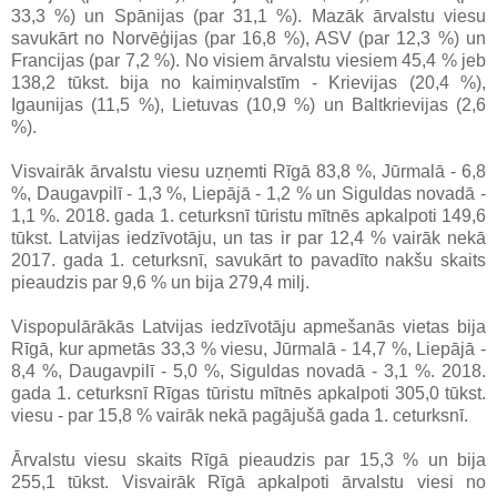
33,3 %) un Spānijas (par 31,1 %). Mazāk ārvalstu viesu
savukārt no Norvēģijas (par 16,8 %), ASV (par 12,3 %) un
Francijas (par 7,2 %). No visiem ārvalstu viesiem 45,4 % jeb
138,2 tūkst. bija no kaimiņvalstīm - Krievijas (20,4 %),
Igaunijas (11,5 %), Lietuvas (10,9 %) un Baltkrievijas (2,6
%).
Visvairāk ārvalstu viesu uzņemti Rīgā 83,8 %, Jūrmalā - 6,8
%, Daugavpilī - 1,3 %, Liepājā - 1,2 % un Siguldas novadā -
1,1 %. 2018. gada 1. ceturksnī tūristu mītnēs apkalpoti 149,6
tūkst. Latvijas iedzīvotāju, un tas ir par 12,4 % vairāk nekā
2017. gada 1. ceturksnī, savukārt to pavadīto nakšu skaits
pieaudzis par 9,6 % un bija 279,4 milj.
Vispopulārākās Latvijas iedzīvotāju apmešanās vietas bija
Rīgā, kur apmetās 33,3 % viesu, Jūrmalā - 14,7 %, Liepājā -
8,4 %, Daugavpilī - 5,0 %, Siguldas novadā - 3,1 %. 2018.
gada 1. ceturksnī Rīgas tūristu mītnēs apkalpoti 305,0 tūkst.
viesu - par 15,8 % vairāk nekā pagājušā gada 1. ceturksnī.
Ārvalstu viesu skaits Rīgā pieaudzis par 15,3 % un bija
255,1 tūkst. Visvairāk Rīgā apkalpoti ārvalstu viesi no