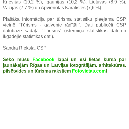
Krievijas (19,2 %), Igaunijas (10,2 %), Lietuvas (8,9 %),
Vācijas (7,7 %) un Apvienotās Karalistes (7,6 %).
Plašāka informācija par tūrisma statistiku pieejama CSP
vietnē ''Tūrisms - galvenie rādītāji”. Dati publicēti CSP
datubāzē sadaļā ''Tūrisms” (īstermiņa statistikas dati un
ikgadējie statistikas dati).
Sandra Rieksta, CSP
Seko mūsu
Facebook
lapai un esi lietas kursā par
jaunākajām Rīgas un Latvijas fotogrāfijām, arhitektūras,
pilsētvides un tūrisma rakstiem
Fotovietas.com
!