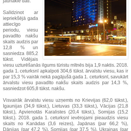
jaunākie dati.
Salīdzinot ar
iepriekšējā gada
attiecīgo
periodu, viesu
pavadīto nakšu
skaits audzis par
12,8 % un
sasniedza 885,2
tūkst. Vidējais
viesu uzturēšanās ilgums tūristu mītnēs bija 1,9 naktis. 2018.
gada 1. ceturksnī apkalpoti 304,6 tūkst. ārvalstu viesu, kas ir
par 15,3 % vairāk nekā pagājušā gada 1. ceturksnī, savukārt
ārvalstu viesu pavadīto nakšu skaits audzis par 14,3 %,
sasniedzot 605,8 tūkst. nakšu.
Visvairāk ārvalstu viesu uzņemts no Krievijas (62,0 tūkst.),
Igaunijas (34,9 tūkst.), Lietuvas (33,3 tūkst.), Vācijas (21,8
tūkst.), Apvienotās Karalistes (20,4 tūkst.), Somijas (15,2
tūkst.). 2018. gada 1. ceturksnī ievērojami pieaudzis viesu
skaits no Kanādas (3,6 reizes), Japānas (par 66,2 %),
Dānijas (par 47,2 %), Somijas (par 37,5 %), Ukrainas (par