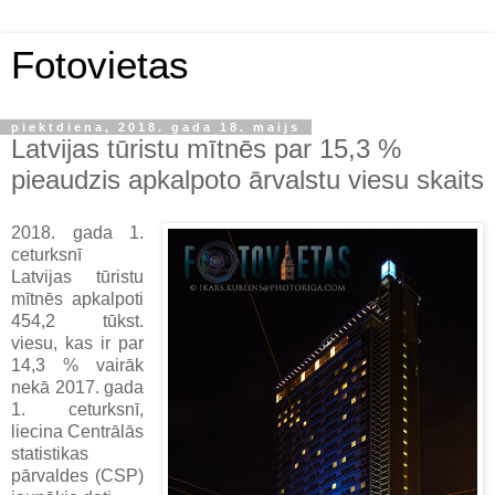
Fotovietas
piektdiena, 2018. gada 18. maijs
Latvijas tūristu mītnēs par 15,3 %
pieaudzis apkalpoto ārvalstu viesu skaits
2018. gada 1.
ceturksnī
Latvijas tūristu
mītnēs apkalpoti
454,2 tūkst.
viesu, kas ir par
14,3 % vairāk
nekā 2017. gada
1. ceturksnī,
liecina Centrālās
statistikas
pārvaldes (CSP)