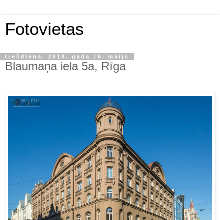
Fotovietas
trešdiena, 2018. gada 16. maijs
Blaumaņa iela 5a, Rīga