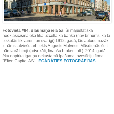
Fotovieta #84. Blaumaņa iela 5a
. Šī majestātiskā
neoklasicisma ēka tika uzcelta kā banka (nav brīnums, ka tā
izskatās tik vareni un svarīgi) 1913. gadā, tās autors mazāk
zināms latviešu arhitekts Augusts Malvess. Mūsdienās šeit
pārsvarā biroji (advokāti, finanšu brokeri, utt.). 2014. gadā
ēku nopirka igauņu nekustamā īpašuma investīciju firma
"Eften Capital AS".
IEGĀDĀTIES FOTOGRĀFIJAS