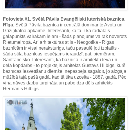
Fotovieta #1. Svētā Pāvila Evanģēliski luteriskā baznīca,
Rīga.
Svētā Pāvila baznīca ir centrālā dominante Avotu un
Grīziņkalna apkaimē. Interesanti, ka tā ir kā radiālais
galapunkts vairākām ielām - šāds plānojums vairāk novērots
Rietumeiropā. Arī arhitektūras stils - Neogotika - Rīgas
baznīcām ir visai neraksturīgs, taču pasaulē ļoti izplatīts -
šāda stila baznīcas iespējams ieraudzīt pat, piemēram,
Sanfrancisko. Interesanti, ka baznīca ir arhitektu tēva un
dēla kopdarbs - to projektējis arhitekts Gustavs Hilbigs, kurš
baznīcas iesvētīšanu diemžēl nepaspēja sagaidīt, jo aizgāja
mūžībā tajā pašā gadā, kad tā tika uzcelta - 1887. gadā. Pēc
viņa nāves darbu turpināja un pabeidza dēls arhitekts
Hermanis Hilbigs.