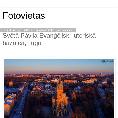
Fotovietas
otrdiena, 2018. gada 23. janvāris
Svētā Pāvila Evanģēliski luteriskā
baznīca, Rīga