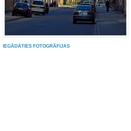
IEGĀDĀTIES FOTOGRĀFIJAS