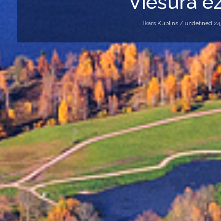
Viešūra e
Ikars Kublins /
undefined 24