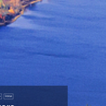
S
ŪDEŅI