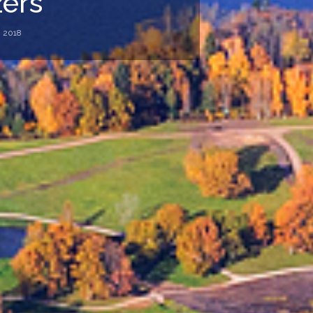
zers
, 2018