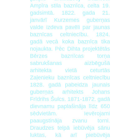
Ampīra stila baznīca, celta 19.
gadsimtā. 1822. gada 21.
janvārī Kurzemes guberņas
valde izdeva pavēli par jaunas
baznīcas celtniecību. 1824.
gadā vecā koka baznīca tika
nojaukta. Pēc Dihta projektētās
Bērzes baznīcas torņa
sabrukšanas aizbēgušā
arhitekta vietā ceturtās
Zaļenieku baznīcas celtniecību
1828. gadā pabeidza jaunais
guberņas arhitekts Johans
Frīdrihs Šulcs. 1871-1872. gadā
dievnamu paplašināja līdz 650
sēdvietām. Ievērojami
paaugstināja zvanu torni.
Draudzes telpā iebūvēja sānu
luktas, kā arī piebūvēja