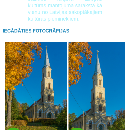
kultūras mantojuma sarakstā kā
vienu no Latvijas sakoptākajiem
kultūras pieminekļiem.
IEGĀDĀTIES FOTOGRĀFIJAS