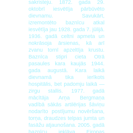
sakristeju. 1872. gada 29.
oktobrī iesvētīja pārbūvēto
dievnamu. Savukārt,
izremontēto baznīcu atkal
iesvētīja jau 1928. gada 7. jūlijā.
1936. gadā celtni apmeta un
nokrāsoja ārsienas, kā arī
zvanu tornī apzeltīja krustu.
Baznīca stipri cieta Otrā
pasaules kara kaujās 1944.
gada augustā. Kara laikā
dievnamā tika ierīkots
hospitālis, bet padomju laikā —
zirgu stallis. 1977. gadā
mācītāja Arņa Bergmaņa
vadībā sākās artilērijas šāviņu
nodarīto postījumu novēršana,
torņa, draudzes telpas jumta un
fasāžu atjaunošana. 2005. gadā
baznīcu iekļāva Eiropas