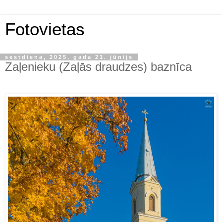
Fotovietas
sestdiena, 2025. gada 21. jūnijs
Zaļenieku (Zaļās draudzes) baznīca