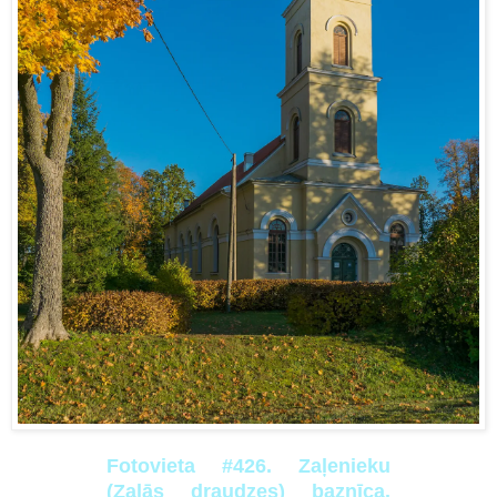
Fotovieta #426. Zaļenieku
(Zaļās draudzes) baznīca.