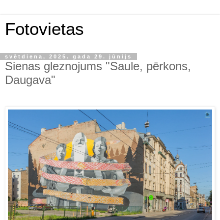
Fotovietas
svētdiena, 2025. gada 29. jūnijs
Sienas gleznojums "Saule, pērkons,
Daugava"