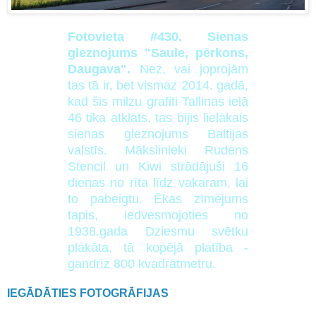
Fotovieta #430. Sienas
gleznojums "Saule, pērkons,
Daugava".
Nez, vai joprojām
tas tā ir, bet vismaz 2014. gadā,
kad šis milzu grafiti Tallinas ielā
46 tika atklāts, tas bijis lielākais
sienas gleznojums Baltijas
valstīs. Mākslinieki Rudens
Stencil un Kiwi strādājuši 16
dienas no rīta līdz vakaram, lai
to pabeigtu. Ēkas zīmējums
tapis, iedvesmojoties no
1938.gada Dziesmu svētku
plakāta, tā kopējā platība -
gandrīz 800 kvadrātmetru.
IEGĀDĀTIES FOTOGRĀFIJAS