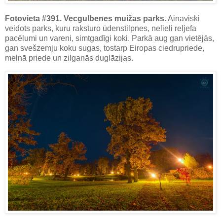
Fotovieta #391. Vecgulbenes muižas parks
. Ainaviski
veidots parks, kuru raksturo ūdenstilpnes, nelieli reljefa
pacēlumi un vareni, simtgadīgi koki. Parkā aug gan vietējās,
gan svešzemju koku sugas, tostarp Eiropas ciedrupriede,
melnā priede un zilganās duglāzijas.