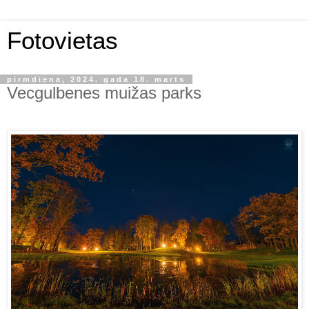
Fotovietas
pirmdiena, 2024. gada 18. marts
Vecgulbenes muižas parks