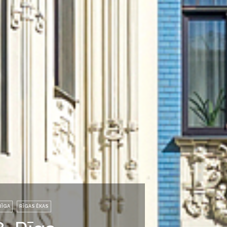
RĪGA
RĪGAS ĒKAS