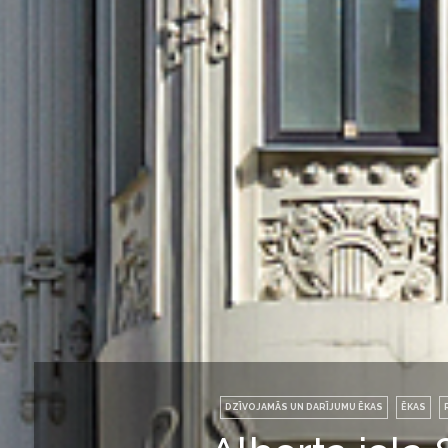
DZĪVOJAMĀS UN DARĪJUMU ĒKAS
ĒKAS