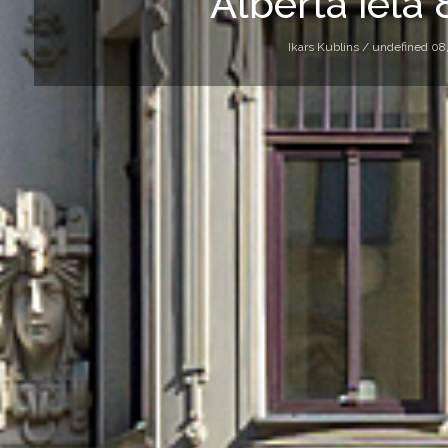
Alberta iela 
Ikars Kublins /
undefined 08