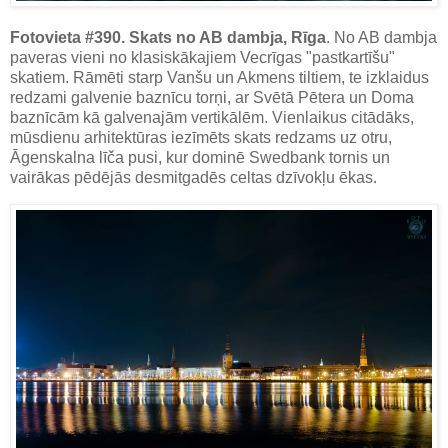
Fotovieta #390. Skats no AB dambja, Rīga
. No AB dambja
paveras vieni no klasiskākajiem Vecrīgas "pastkartīšu"
skatiem. Rāmēti starp Vanšu un Akmens tiltiem, te izklaidus
redzami galvenie baznīcu torņi, ar Svētā Pētera un Doma
baznīcām kā galvenajām vertikālēm. Vienlaikus citādāks,
mūsdienu arhitektūras iezīmēts skats redzams uz otru,
Āgenskalna līča pusi, kur dominē Swedbank tornis un
vairākas pēdējās desmitgadēs celtas dzīvokļu ēkas.