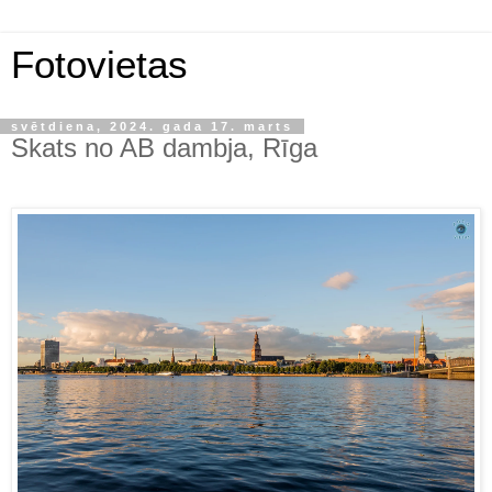
Fotovietas
svētdiena, 2024. gada 17. marts
Skats no AB dambja, Rīga