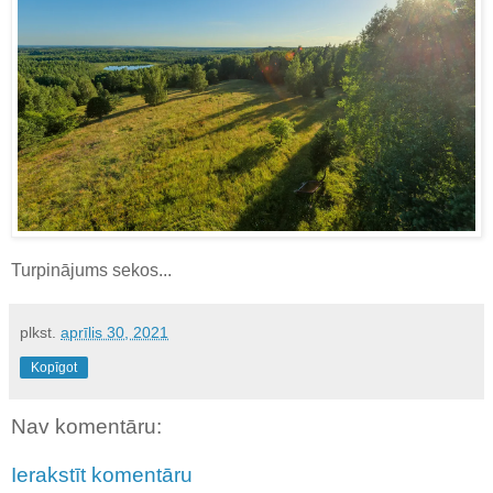
Turpinājums sekos...
plkst.
aprīlis 30, 2021
Kopīgot
Nav komentāru:
Ierakstīt komentāru