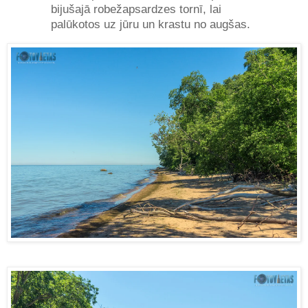
bijušajā robežapsardzes tornī, lai
palūkotos uz jūru un krastu no augšas.