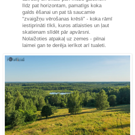
līdz pat horizontam, pamatīgs koka
galds ēšanai un pat tā saucamie
“zvaigžņu vērošanas krēsli” - koka rāmī
iestiprināti tīkli, kuros atlaisties un ļaut
skatienam slīdēt pār apvārsni.
Nolaižoties atpakaļ uz zemes - pilnai
laimei gan te derēja ierīkot arī tualeti.