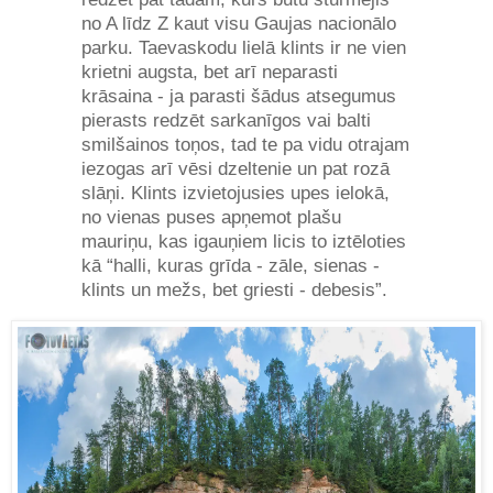
no A līdz Z kaut visu Gaujas nacionālo
parku. Taevaskodu lielā klints ir ne vien
krietni augsta, bet arī neparasti
krāsaina - ja parasti šādus atsegumus
pierasts redzēt sarkanīgos vai balti
smilšainos toņos, tad te pa vidu otrajam
iezogas arī vēsi dzeltenie un pat rozā
slāņi. Klints izvietojusies upes ielokā,
no vienas puses apņemot plašu
mauriņu, kas igauņiem licis to iztēloties
kā “halli, kuras grīda - zāle, sienas -
klints un mežs, bet griesti - debesis”.