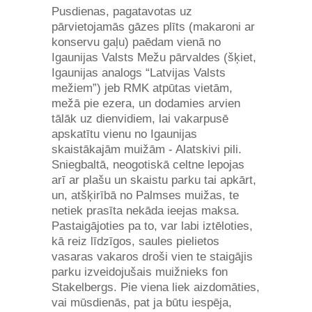
Pusdienas, pagatavotas uz
pārvietojamās gāzes plīts (makaroni ar
konservu gaļu) paēdam vienā no
Igaunijas Valsts Mežu pārvaldes (šķiet,
Igaunijas analogs “Latvijas Valsts
mežiem”) jeb RMK atpūtas vietām,
mežā pie ezera, un dodamies arvien
tālāk uz dienvidiem, lai vakarpusē
apskatītu vienu no Igaunijas
skaistākajām muižām - Alatskivi pili.
Sniegbaltā, neogotiskā celtne lepojas
arī ar plašu un skaistu parku tai apkārt,
un, atšķirībā no Palmses muižas, te
netiek prasīta nekāda ieejas maksa.
Pastaigājoties pa to, var labi iztēloties,
kā reiz līdzīgos, saules pielietos
vasaras vakaros droši vien te staigājis
parku izveidojušais muižnieks fon
Stakelbergs. Pie viena liek aizdomāties,
vai mūsdienās, pat ja būtu iespēja,