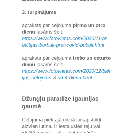
3. turpinājums
apraksts par ceļojuma
pirmo un otro
dienu
lasāms šeit:
https://www.fotovietas.com/2020/11/ar-
baltijas-burbuli-pret-covid-bubuli.html
apraksts par ceļojuma
trešo un ceturto
dienu
lasāms šeit:
https://www.fotovietas.com/2020/12/balt
ijas-celojums-3-un-4-diena.html
.
Džungļu paradīze Igaunijas
gaumē
Ceļojuma piektajā dienā laikapstākļi
aizvien lutina. Ir iestājusies teju vai
ideālā vasara - silta, bet ne pārāk