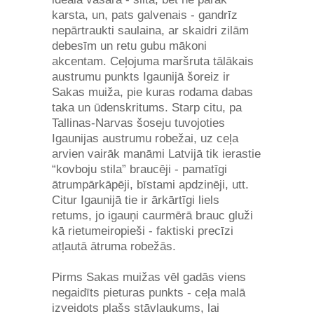
karsta, un, pats galvenais - gandrīz
nepārtraukti saulaina, ar skaidri zilām
debesīm un retu gubu mākoni
akcentam. Ceļojuma maršruta tālākais
austrumu punkts Igaunijā šoreiz ir
Sakas muiža, pie kuras rodama dabas
taka un ūdenskritums. Starp citu, pa
Tallinas-Narvas šoseju tuvojoties
Igaunijas austrumu robežai, uz ceļa
arvien vairāk manāmi Latvijā tik ierastie
“kovboju stila” braucēji - pamatīgi
ātrumpārkāpēji, bīstami apdzinēji, utt.
Citur Igaunijā tie ir ārkārtīgi liels
retums, jo igauņi caurmērā brauc gluži
kā rietumeiropieši - faktiski precīzi
atļautā ātruma robežās.
Pirms Sakas muižas vēl gadās viens
negaidīts pieturas punkts - ceļa malā
izveidots plašs stāvlaukums, lai