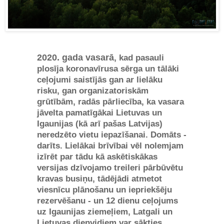
2020. gada vasarā
, kad pasauli
plosīja koronavīrusa sērga un tālāki
ceļojumi saistījās gan ar lielāku
risku, gan organizatoriskām
grūtībām, radās pārliecība, ka vasara
jāvelta pamatīgākai Lietuvas un
Igaunijas (kā arī pašas Latvijas)
neredzēto vietu iepazīšanai. Domāts -
darīts. Lielākai brīvībai vēl nolemjam
izīrēt par tādu kā askētiskākas
versijas dzīvojamo treileri pārbūvētu
kravas busiņu, tādējādi atmetot
viesnīcu plānošanu un iepriekšēju
rezervēšanu - un 12 dienu ceļojums
uz Igaunijas ziemeļiem, Latgali un
Lietuvas dienvidiem var sākties.