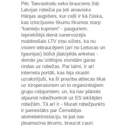
Pēc Taevaskodu seko brauciens līdz
Latvijas robežai pa ļoti ainavisko
Hānjas augstieni, kur ceļš ir kā čūska,
kas izlocījusies līkumu līkumos starp
“kamieļu kupriem” - pauguriem.
Iepriekšējā dienā sanervozējis
maldinošais LTV ziņu sižets, ka nu
visiem iebraucējiem (arī no Lietuvas un
Igaunijas) būšot jāaizpilda anketas -
domās jau iztēlojos stundām garas
rindas uz robežas. Par laimi, ir arī
interneta portāli, kas bija skaidri
uzrakstījuši, ka šī prasība attiecas tikai
uz tūroperatoriem un to organizētajiem
grupu ceļojumiem, un, ka nav plānots
atjaunot robežkontroli uz ES iekšējām
robežām. Tā arī ir - Murati robežpunkts
ir pamestāks par Černobiļas
atomelektrostaciju, te pat nav
jāsamazina ātrums, braucot cauri.