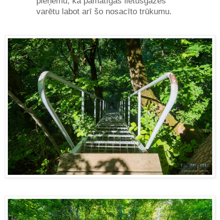
pieņemu, ka pamatīgas lietusgāzes
varētu labot arī šo nosacīto trūkumu.