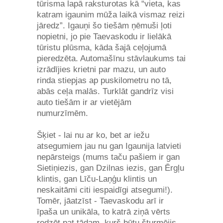
tūrisma lapā raksturotas kā “vieta, kas
katram igaunim mūža laikā vismaz reizi
jāredz”. Igauņi šo tiešām ņēmuši ļoti
nopietni, jo pie Taevaskodu ir lielākā
tūristu plūsma, kāda šajā ceļojumā
pieredzēta. Automašīnu stāvlaukums tai
izrādījies krietni par mazu, un auto
rinda stiepjas ap puskilometru no tā,
abās ceļa malās. Turklāt gandrīz visi
auto tiešām ir ar vietējām
numurzīmēm.
Šķiet - lai nu ar ko, bet ar iežu
atsegumiem jau nu gan Igaunija latvieti
nepārsteigs (mums taču pašiem ir gan
Sietiņiezis, gan Dzilnas iezis, gan Ērgļu
klintis, gan Līču-Laņģu klintis un
neskaitāmi citi iespaidīgi atsegumi!).
Tomēr, jāatzīst - Taevaskodu arī ir
īpaša un unikāla, to katrā ziņā vērts
redzēt pat tādam, kurš būtu šturmējis