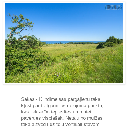
Sakas - Klindimeisas pārgājienu taka
kļūst par to Igaunijas ceļojuma punktu,
kas liek acīm ieplesties un mutei
pavērties visplašāk. Netālu no muižas
taka aizved līdz teju vertikāli stāvām