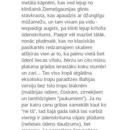
metāla kāpnēm, kas ved lejup no
klinšainā Ziemeļigaunijas glints
stāvkrasta, kas apaudzis ar džunglīgu
mūžamežu, un tam visam pa vidu -
iespaidīgi augsts, pa klinti lejup krītošs
ūdenskritums. Paejot vēl mazliet tālāk,
nonāc pludmalē, kas no klasiskās
pastkartēs redzamajiem skatiem
atšķiras vien ar to, ka palmu vietā šeit
ūdenī liecas vītolu, bērzu un citu mūsu
platuma grādos ierastāku koku stumbri
un zari... Tas viss kopā atgādina
eksotisku tropu paradīzes Baltijas
versiju bez īsto tropu blaknēm
(malārijas odiem, čūskām, zirnekļiem
un tamlīdzīgiem “jaukumiem”). Ja nu
par katru cenu gribas sameklēt kaut ko
“ne tā”, tad šajā gada laikā tas varbūt
vienīgi ir ūdenskrituma vājais plūdums
(nelielais ūdens daudzums), bet