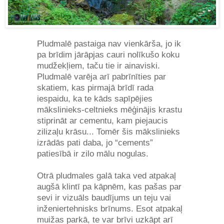
Pludmalē pastaiga nav vienkārša, jo ik
pa brīdim jārāpjas cauri nolīkušo koku
mudžekļiem, taču tie ir ainaviski.
Pludmalē varēja arī pabrīnīties par
skatiem, kas pirmajā brīdī rada
iespaidu, ka te kāds sapīpējies
mākslinieks-celtnieks mēģinājis krastu
stiprināt ar cementu, kam piejaucis
zilizaļu krāsu... Tomēr šis mākslinieks
izrādās pati daba, jo “cements”
patiesībā ir zilo mālu nogulas.
Otrā pludmales galā taka ved atpakaļ
augšā klintī pa kāpnēm, kas pašas par
sevi ir vizuāls baudījums un teju vai
inženiertehnisks brīnums. Esot atpakaļ
muižas parkā, te var brīvi uzkāpt arī