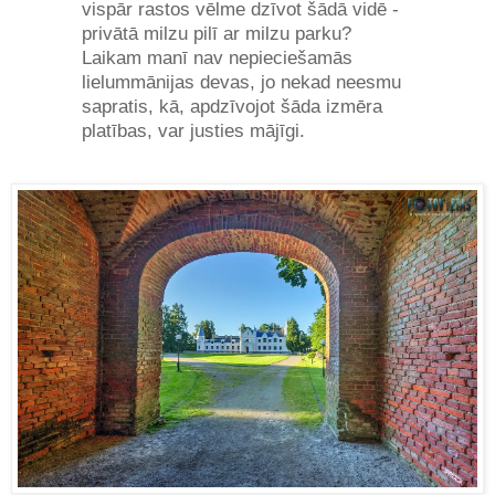
vispār rastos vēlme dzīvot šādā vidē -
privātā milzu pilī ar milzu parku?
Laikam manī nav nepieciešamās
lielummānijas devas, jo nekad neesmu
sapratis, kā, apdzīvojot šāda izmēra
platības, var justies mājīgi.