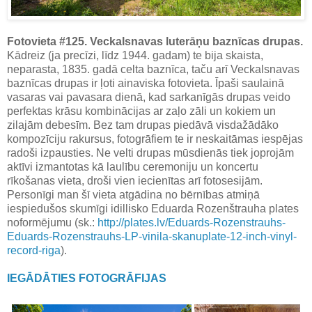
Fotovieta #125. Veckalsnavas luterāņu baznīcas drupas.
Kādreiz (ja precīzi, līdz 1944. gadam) te bija skaista,
neparasta, 1835. gadā celta baznīca, taču arī Veckalsnavas
baznīcas drupas ir ļoti ainaviska fotovieta. Īpaši saulainā
vasaras vai pavasara dienā, kad sarkanīgās drupas veido
perfektas krāsu kombinācijas ar zaļo zāli un kokiem un
zilajām debesīm. Bez tam drupas piedāvā visdažādāko
kompozīciju rakursus, fotogrāfiem te ir neskaitāmas iespējas
radoši izpausties. Ne velti drupas mūsdienās tiek joprojām
aktīvi izmantotas kā laulību ceremoniju un koncertu
rīkošanas vieta, droši vien iecienītas arī fotosesijām.
Personīgi man šī vieta atgādina no bērnības atmiņā
iespiedušos skumīgi idillisko Eduarda Rozenštrauha plates
noformējumu (sk.:
http://plates.lv/Eduards-Rozenstrauhs-
Eduards-Rozenstrauhs-LP-vinila-skanuplate-12-inch-vinyl-
record-riga
).
IEGĀDĀTIES FOTOGRĀFIJAS