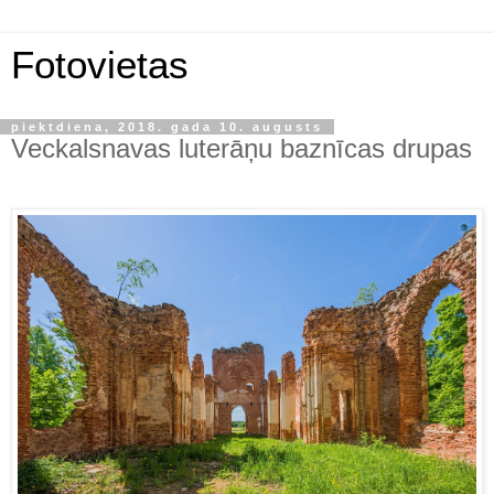
Fotovietas
piektdiena, 2018. gada 10. augusts
Veckalsnavas luterāņu baznīcas drupas