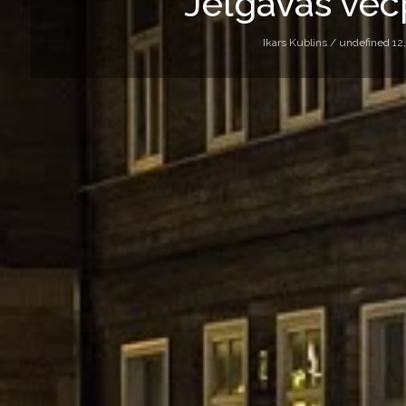
Jelgavas vec
Ikars Kublins /
undefined 12