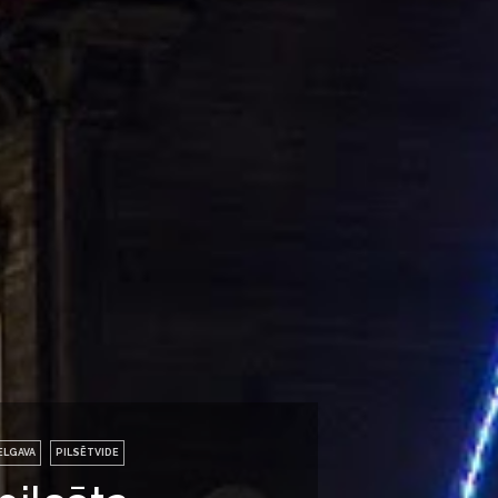
ELGAVA
PILSĒTVIDE