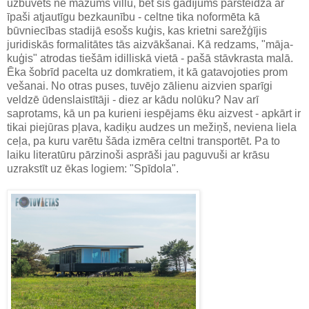
uzbūvēts ne mazums villu, bet šis gadījums pārsteidza ar
īpaši atjautīgu bezkaunību - celtne tika noformēta kā
būvniecības stadijā esošs kuģis, kas krietni sarežģījis
juridiskās formalitātes tās aizvākšanai. Kā redzams, "māja-
kuģis" atrodas tiešām idilliskā vietā - pašā stāvkrasta malā.
Ēka šobrīd pacelta uz domkratiem, it kā gatavojoties prom
vešanai. No otras puses, tuvējo zālienu aizvien sparīgi
veldzē ūdenslaistītāji - diez ar kādu nolūku? Nav arī
saprotams, kā un pa kurieni iespējams ēku aizvest - apkārt ir
tikai piejūras pļava, kadiķu audzes un mežiņš, neviena liela
ceļa, pa kuru varētu šāda izmēra celtni transportēt. Pa to
laiku literatūru pārzinoši asprāši jau paguvuši ar krāsu
uzrakstīt uz ēkas logiem: "Spīdola".