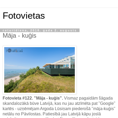
Fotovietas
ceturtdiena, 2018. gada 2. augusts
Māja - kuģis
Fotovieta #122. "Māja - kuģis".
Vismaz pagaidām šāgada
skandalozākā būve Latvijā, kas nu jau atzīmēta pat "Google"
kartēs - uzņēmējam Argoda Lūsiņam piederošā "māja-kuģis"
netālu no Pāvilostas. Patiesībā jau Latvijā kāpu joslā