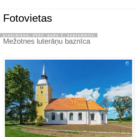
Fotovietas
piektdiena, 2022. gada 2. septembris
Mežotnes luterāņu baznīca