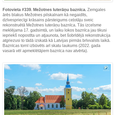
Fotovieta #339. Mežotnes luterāņu baznīca.
Zemgales
ārēs blakus Mežotnes pilskalnam kā negaidīts,
dzīvespriecīgi krāsains pārsteigums ceļotāju sveic
rekonstruētā Mežotnes luterāņu baznīca. Tās izcelsme
meklējama 17. gadsimtā, un laiku lokos baznīca jau tikusi
iepriekš nopostīta un atjaunota, bet šobrīdējā rekonstrukcija
atgriezusi to tādā izskatā kā Latvijas pirmās brīvvalsts laikā.
Baznīcas tornī izbūvēts arī skatu laukums (2022. gada
vasarā vēl apmeklētājiem baznīca nav atvērta).