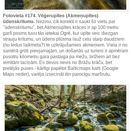
Fotovieta #174. Vēģerupītes (Akmeņupītes)
ūdenskritums.
Nezinu, cik korekti ir saukt šo vietu par
"ūdenskritumu", bet Akmeņupītes krāces ir ap 100 metru
garš posms tuvu tās ietekai Ogrē, kur upīte veic diezgan
strauju kritumu, un ūdens plūsma lauž ceļu starp daudziem
(no ledus laikmeta?) te uzkrājušamies akmeņiem. Vieta ir no
samērā grūti pieejamajām, un došanās uz turieni ir apmēram
pusotru kilometru gara pastaiga pa mežu, brīžiem arī bez
iemītām taciņām. Es devos nevis no Brāžu krāču, bet
pretējās puses - kārtīgi papētot Balticmaps karti (Google
Maps neder), varēja izsecināt itin parocīgu maršrutu.