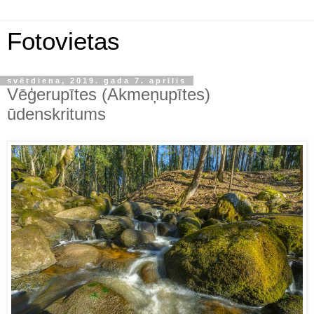
Fotovietas
svētdiena, 2019. gada 7. aprīlis
Vēģerupītes (Akmeņupītes)
ūdenskritums