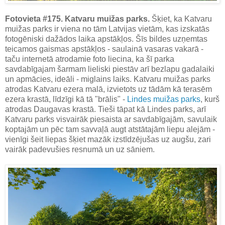
Fotovieta #175. Katvaru muižas parks.
Šķiet, ka Katvaru
muižas parks ir viena no tām Latvijas vietām, kas izskatās
fotogēniski dažādos laika apstākļos. Šīs bildes uzņemtas
teicamos gaismas apstākļos - saulainā vasaras vakarā -
taču internetā atrodamie foto liecina, ka šī parka
savdabīgajam šarmam lieliski piestāv arī bezlapu gadalaiki
un apmācies, ideāli - miglains laiks. Katvaru muižas parks
atrodas Katvaru ezera malā, izvietots uz tādām kā terasēm
ezera krastā, līdzīgi kā tā "brālis" -
Lindes muižas parks
, kurš
atrodas Daugavas krastā. Tieši tāpat kā Lindes parks, arī
Katvaru parks visvairāk piesaista ar savdabīgajām, savulaik
koptajām un pēc tam savvaļā augt atstātajām liepu alejām -
vienīgi šeit liepas šķiet mazāk izstīdzējušas uz augšu, zari
vairāk padevušies resnumā un uz sāniem.