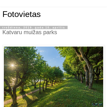
Fotovietas
trešdiena, 2019. gada 10. aprīlis
Katvaru muižas parks