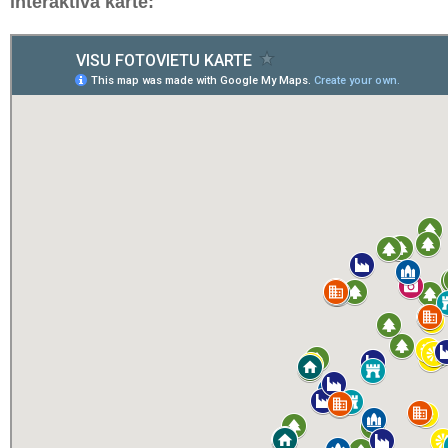
interaktīvā kartē: