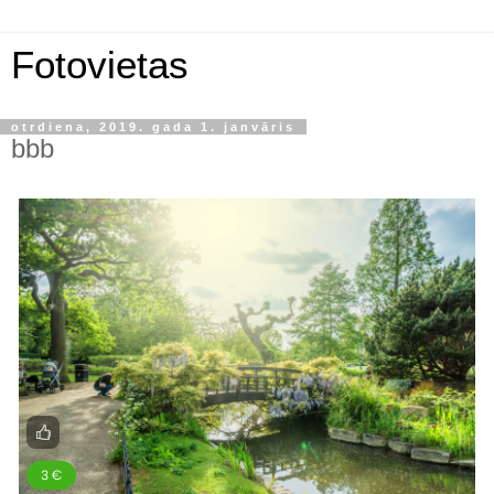
Fotovietas
otrdiena, 2019. gada 1. janvāris
bbb