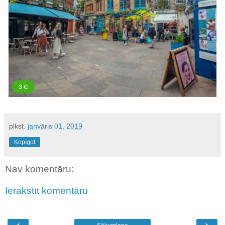
plkst.
janvāris 01, 2019
Kopīgot
Nav komentāru:
Ierakstīt komentāru
‹
›