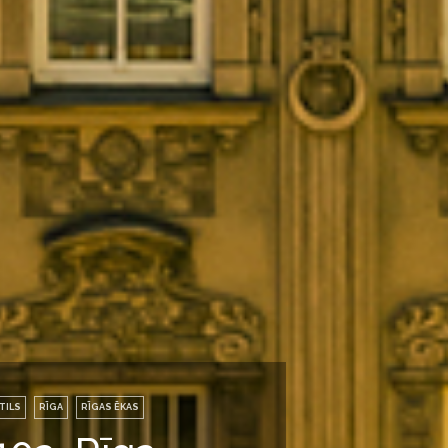
TILS
RĪGA
RĪGAS ĒKAS