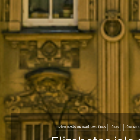
DZĪVOJAMĀS UN DARĪJUMU ĒKAS
ĒKAS
JŪGENDS