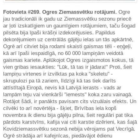
Fotovieta #269. Ogres Ziemassvētku rotājumi.
Ogre
jau tradicionāli ik gadu uz Ziemassvētku sezonu priecē
ar ļoti izskatīgiem un gaumīgiem rotājumiem, taču šogad
pilsēta bija īpaši krāšņi izdekorējusies. Papildus
dekorējumiem uz centrālās gājēju ielas un tās apkārtnē,
Ogrē arī citviet bija rodami skaisti gaismas tēli - eņģeļi,
kā arī īpaši iespaidīgā, no 60 000 lampiņām veidotā
gaismas kariete. Aplūkojot Ogres izgaismotos kokus, tā
vien gribas iesaukties: "Lūk, tā tas ir jādara!" Proti, šeit
lampiņu virtenes ir izvilktas pa koka "skeletu" -
skrupulozi pa tā zariem, līdzīgi kā tas tiek darīts
attīstītajā Eiropā, nevis kā Latvijā ierasts - vads ar
lampām teju vai vienkārši "iemests" koka zaru vainagā.
Rotājot šādi, ir panākts pavisam cits vizuālais efekts. Un
cilvēki to arī novērtēja - šķiet, Brīvības iela kopš
novembra ik dienu bija gājēju pilna, šeit regulāri pat tika
pārdots karstvīns, kafija vai citi karstie dzērieni, kas šajā
Kovidziemassvētku sezonā nebija vērojams pat Vecrīgā.
Ogrē strādāja arī kafejnīcas, piedāvājot ēdienu