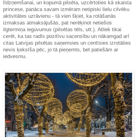
līdzņemšanai, un kopumā pilsēta, uzcērtoties kā skaista
princese, panāca savam izmēram netipiski lielu cilvēku
aktivitātes uzrāvienu - tā vien šķiet, ka rotāšanās
izmaksas atmaksājušās, pat nerēķinot netiešos
ilgtermiņa ieguvumus (pilsētas tēls, utt.). Atliek tikai
cerēt, ka tas radīs pozitīvu sacensību un nākamgad arī
citas Latvijas pilsētas saņemsies un centīsies izrotāties
nevis ķeksīša pēc, jo tā pieņemts, bet patiešām ar
iedvesmu.