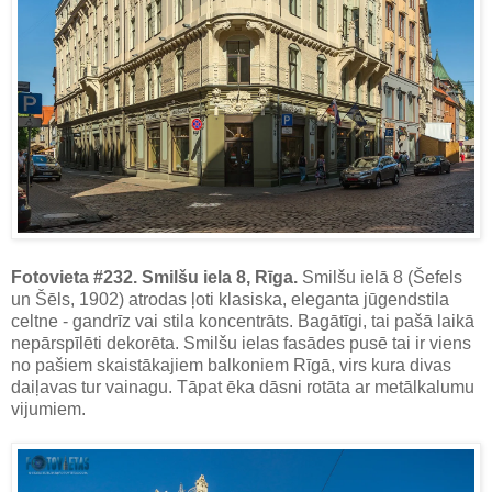
Fotovieta #232. Smilšu iela 8, Rīga.
Smilšu ielā 8 (Šefels
un Šēls, 1902) atrodas ļoti klasiska, eleganta jūgendstila
celtne - gandrīz vai stila koncentrāts. Bagātīgi, tai pašā laikā
nepārspīlēti dekorēta. Smilšu ielas fasādes pusē tai ir viens
no pašiem skaistākajiem balkoniem Rīgā, virs kura divas
daiļavas tur vainagu. Tāpat ēka dāsni rotāta ar metālkalumu
vijumiem.