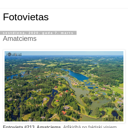
Fotovietas
sestdiena, 2020. gada 7. marts
Amatciems
Fotovieta #213. Amatciems.
Atšķirībā no faktiski visiem