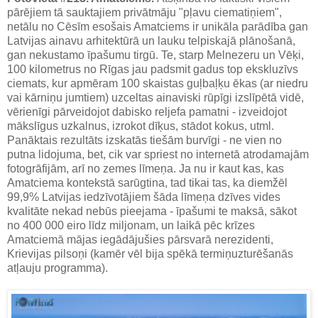
pārējiem tā sauktajiem privātmāju "pļavu ciematiņiem",
netālu no Cēsīm esošais Amatciems ir unikāla parādība gan
Latvijas ainavu arhitektūrā un lauku telpiskajā plānošanā,
gan nekustamo īpašumu tirgū. Te, starp Melnezeru un Vēķi,
100 kilometrus no Rīgas jau padsmit gadus top ekskluzīvs
ciemats, kur apmēram 100 skaistas guļbaļķu ēkas (ar niedru
vai kārniņu jumtiem) uzceltas ainaviski rūpīgi izslīpētā vidē,
vērienīgi pārveidojot dabisko reljefa pamatni - izveidojot
mākslīgus uzkalnus, izrokot dīķus, stādot kokus, utml.
Panāktais rezultāts izskatās tiešām burvīgi - ne vien no
putna lidojuma, bet, cik var spriest no internetā atrodamajām
fotogrāfijām, arī no zemes līmeņa. Ja nu ir kaut kas, kas
Amatciema kontekstā sarūgtina, tad tikai tas, ka diemžēl
99,9% Latvijas iedzīvotājiem šāda līmeņa dzīves vides
kvalitāte nekad nebūs pieejama - īpašumi te maksā, sākot
no 400 000 eiro līdz miljonam, un laikā pēc krīzes
Amatciemā mājas iegādājušies pārsvarā nerezidenti,
Krievijas pilsoņi (kamēr vēl bija spēkā termiņuzturēšanās
atļauju programma).