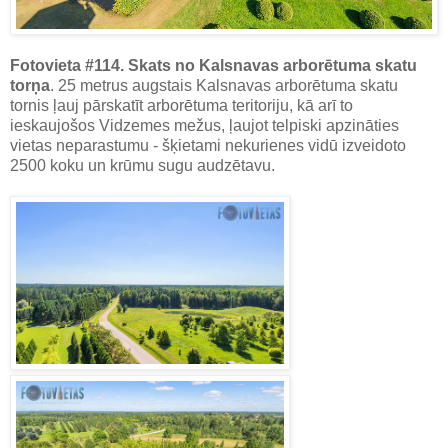
Fotovieta #114. Skats no Kalsnavas arborētuma skatu
torņa
. 25 metrus augstais Kalsnavas arborētuma skatu
tornis ļauj pārskatīt arborētuma teritoriju, kā arī to
ieskaujošos Vidzemes mežus, ļaujot telpiski apzināties
vietas neparastumu - šķietami nekurienes vidū izveidoto
2500 koku un krūmu sugu audzētavu.