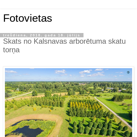
Fotovietas
trešdiena, 2018. gada 18. jūlijs
Skats no Kalsnavas arborētuma skatu
torņa