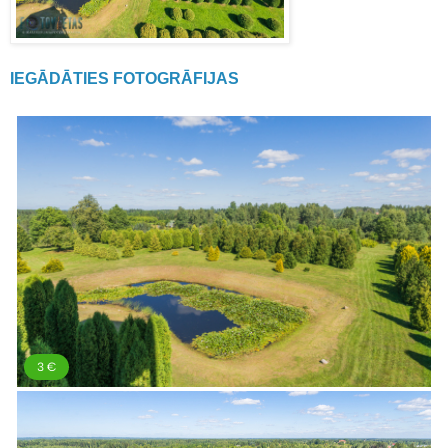
IEGĀDĀTIES FOTOGRĀFIJAS