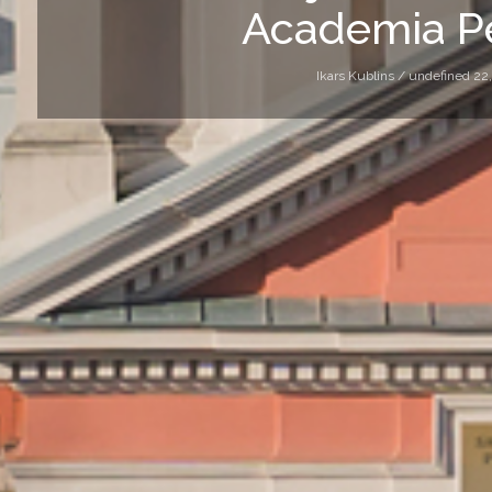
Academia Pe
Ikars Kublins /
undefined 22