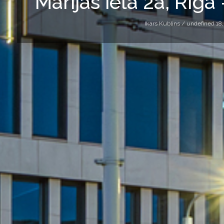
Marijas iela 2a, Rīga
Ikars Kublins /
undefined 18