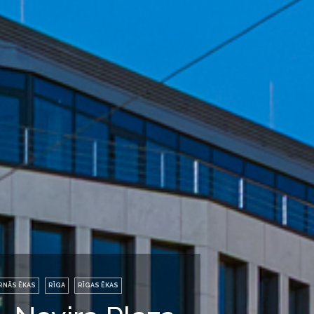
RNĀS ĒKAS
RĪGA
RĪGAS ĒKAS