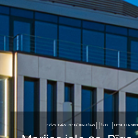
DZĪVOJAMĀS UN DARĪJUMU ĒKAS
ĒKAS
LATVIJAS MODE