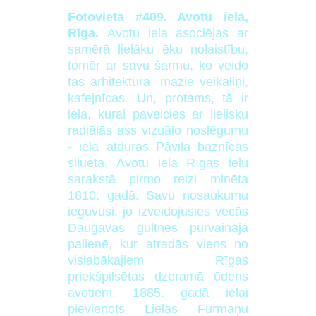
Fotovieta #409. Avotu iela,
Rīga.
Avotu iela asociējas ar
samērā lielāku ēku nolaistību,
tomēr ar savu šarmu, ko veido
tās arhitektūra, mazie veikaliņi,
kafejnīcas. Un, protams, tā ir
iela, kurai paveicies ar lielisku
radiālās ass vizuālo noslēgumu
- iela atduras Pāvila baznīcas
siluetā. Avotu iela Rīgas ielu
sarakstā pirmo reizi minēta
1810. gadā. Savu nosaukumu
ieguvusi, jo izveidojusies vecās
Daugavas gultnes purvainajā
palienē, kur atradās viens no
vislabākajiem Rīgas
priekšpilsētas dzeramā ūdens
avotiem. 1885. gadā ielai
pievienots Lielās Fūrmaņu