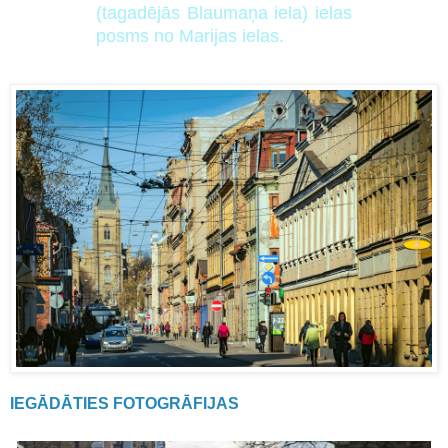
(tagadējās Blaumaņa iela) ielas
posms no Marijas ielas.
IEGĀDĀTIES FOTOGRĀFIJAS