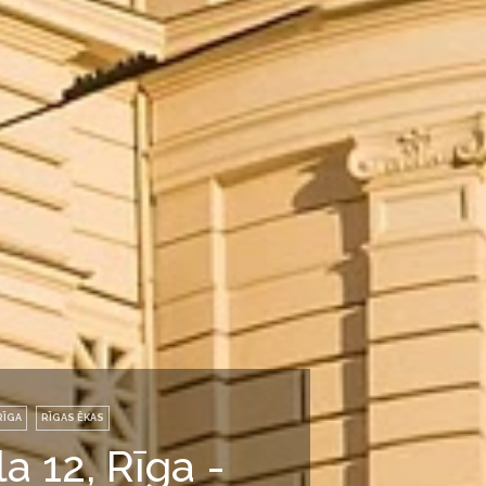
RĪGA
RĪGAS ĒKAS
a 12, Rīga -