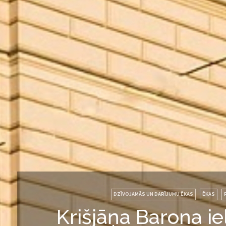
DZĪVOJAMĀS UN DARĪJUMU ĒKAS
ĒKAS
Krišjāņa Barona iel