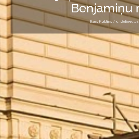
Benjamiņu
Ikars Kublins /
undefined 13