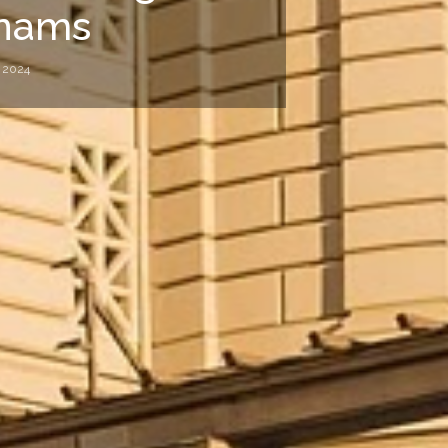
 nams
, 2024