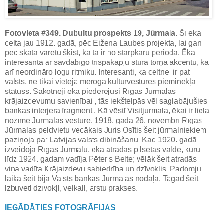
Fotovieta #349. Dubultu prospekts 19, Jūrmala.
Šī ēka
celta jau 1912. gadā, pēc Eižena Laubes projekta, lai gan
pēc skata varētu šķist, ka tā ir no starpkaru perioda. Ēka
interesanta ar savdabīgo trīspakāpju stūra torņa akcentu, kā
arī neordināro logu ritmiku. Interesanti, ka celtnei ir pat
valsts, ne tikai vietēja mēroga kultūrvēstures pieminekļa
statuss. Sākotnēji ēka piederējusi Rīgas Jūrmalas
krājaizdevumu savienībai , tās iekštelpās vēl saglabājušies
bankas interjera fragmenti. Kā vēstī Visitjurmala, ēkai ir liela
nozīme Jūrmalas vēsturē. 1918. gada 26. novembrī Rīgas
Jūrmalas peldvietu vecākais Juris Osītis šeit jūrmalniekiem
paziņoja par Latvijas valsts dibināšanu. Kad 1920. gadā
izveidoja Rīgas Jūrmalu, ēkā atradās pilsētas valde, kuru
līdz 1924. gadam vadīja Pēteris Belte; vēlāk šeit atradās
viņa vadīta Krājaizdevu sabiedrība un dzīvoklis. Padomju
laikā šeit bija Valsts bankas Jūrmalas nodaļa. Tagad šeit
izbūvēti dzīvokļi, veikali, ārstu prakses.
IEGĀDĀTIES FOTOGRĀFIJAS