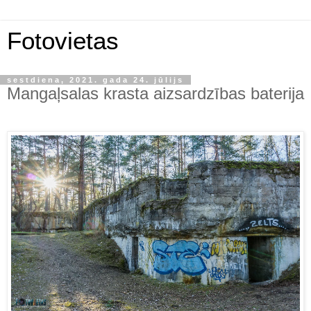
Fotovietas
sestdiena, 2021. gada 24. jūlijs
Mangaļsalas krasta aizsardzības baterija