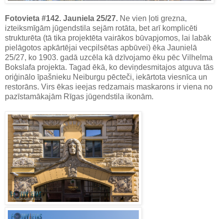
Fotovieta #142.
Jauniela 25/27.
Ne vien ļoti grezna,
izteiksmīgām jūgendstila sejām rotāta, bet arī komplicēti
strukturēta (tā tika projektēta vairākos būvapjomos, lai labāk
pielāgotos apkārtējai vecpilsētas apbūvei) ēka Jaunielā
25/27, ko 1903. gadā uzcēla kā dzīvojamo ēku pēc Vilhelma
Bokslafa projekta. Tagad ēkā, ko deviņdesmitajos atguva tās
oriģinālo īpašnieku Neiburgu pēcteči, iekārtota viesnīca un
restorāns. Virs ēkas ieejas redzamais maskarons ir viena no
pazīstamākajām Rīgas jūgendstila ikonām.