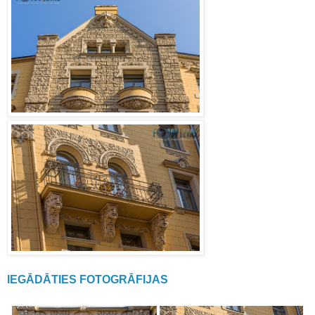
IEGĀDĀTIES FOTOGRĀFIJAS